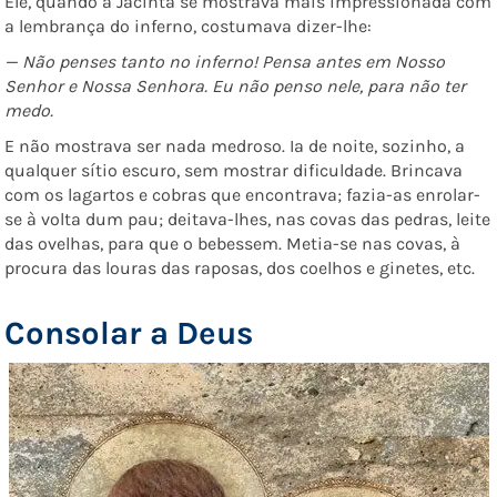
Ele, quando a Jacinta se mostrava mais impressionada com
a lembrança do inferno, costumava dizer-lhe:
— Não penses tanto no inferno! Pensa antes em Nosso
Senhor e Nossa Senhora. Eu não penso nele, para não ter
medo.
E não mostrava ser nada medroso. Ia de noite, sozinho, a
qualquer sítio escuro, sem mostrar dificuldade. Brincava
com os lagartos e cobras que encontrava; fazia-as enrolar-
se à volta dum pau; deitava-lhes, nas covas das pedras, leite
das ovelhas, para que o bebessem. Metia-se nas covas, à
procura das louras das raposas, dos coelhos e ginetes, etc.
Consolar a Deus