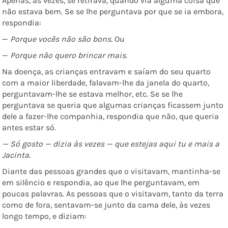
Apenas, às vezes, se retirava, quando via alguma coisa que
não estava bem. Se se lhe perguntava por que se ia embora,
respondia:
—
Porque vocês não são bons.
Ou
—
Porque não quero brincar mais
.
Na doença, as crianças entravam e saíam do seu quarto
com a maior liberdade, falavam-lhe da janela do quarto,
perguntavam-lhe se estava melhor, etc. Se se lhe
perguntava se queria que algumas crianças ficassem junto
dele a fazer-lhe companhia, respondia que não, que queria
antes estar só.
— Só gosto — dizia às vezes — que estejas aqui tu e mais a
Jacinta.
Diante das pessoas grandes que o visitavam, mantinha-se
em silêncio e respondia, ao que lhe perguntavam, em
poucas palavras. As pessoas que o visitavam, tanto da terra
como de fora, sentavam-se junto da cama dele, às vezes
longo tempo, e diziam: