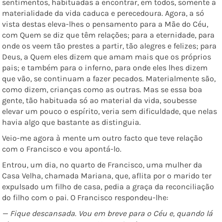
sentimentos, habituadas a encontrar, em todos, somente a
materialidade da vida caduca e perecedoura. Agora, a só
vista destas eleva-lhes o pensamento para a Mãe do Céu,
com Quem se diz que têm relações; para a eternidade, para
onde os veem tão prestes a partir, tão alegres e felizes; para
Deus, a Quem eles dizem que amam mais que os próprios
pais; e também para o inferno, para onde eles lhes dizem
que vão, se continuam a fazer pecados. Materialmente são,
como dizem, crianças como as outras. Mas se essa boa
gente, tão habituada só ao material da vida, soubesse
elevar um pouco o espírito, veria sem dificuldade, que nelas
havia algo que bastante as distinguia.
Veio-me agora à mente um outro facto que teve relação
com o Francisco e vou apontá-lo.
Entrou, um dia, no quarto de Francisco, uma mulher da
Casa Velha, chamada Mariana, que, aflita por o marido ter
expulsado um filho de casa, pedia a graça da reconciliação
do filho com o pai. O Francisco respondeu-lhe:
— Fique descansada. Vou em breve para o Céu e, quando lá