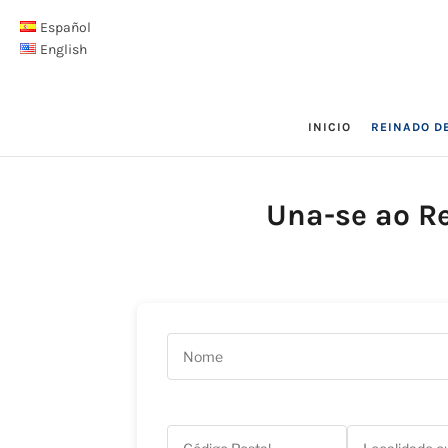
Español
English
INICIO
REINADO D
Una-se ao R