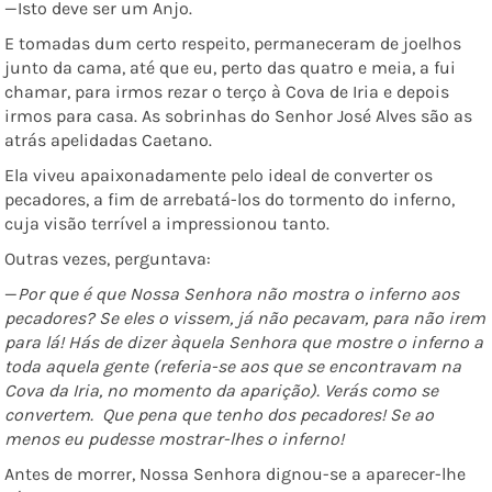
—Isto deve ser um Anjo.
E tomadas dum certo respeito, permaneceram de joelhos
junto da cama, até que eu, perto das quatro e meia, a fui
chamar, para irmos rezar o terço à Cova de Iria e depois
irmos para casa. As sobrinhas do Senhor José Alves são as
atrás apelidadas Caetano.
Ela viveu apaixonadamente pelo ideal de converter os
pecadores, a fim de arrebatá-los do tormento do inferno,
cuja visão terrível a impressionou tanto.
Outras vezes, perguntava:
—
Por que é que Nossa Senhora não mostra o inferno aos
pecadores? Se eles o vissem, já não pecavam, para não irem
para lá! Hás de dizer àquela Senhora que mostre o inferno a
toda aquela gente (referia-se aos que se encontravam na
Cova da Iria, no momento da aparição). Verás como se
convertem. Que pena que tenho dos pecadores! Se ao
menos eu pudesse mostrar-lhes o inferno!
Antes de morrer, Nossa Senhora dignou-se a aparecer-lhe