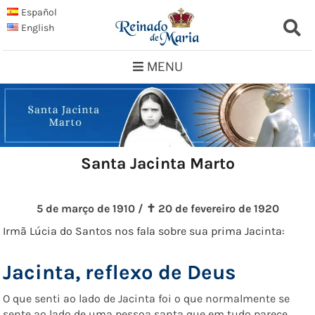
Skip
Español
to
English
content
MENU
Santa Jacinta Marto
5 de março de 1910 / ✝︎ 20 de fevereiro de 1920
Irmã Lúcia do Santos nos fala sobre sua prima Jacinta:
Jacinta, reflexo de Deus
O que senti ao lado de Jacinta foi o que normalmente se
sente ao lado de uma pessoa santa que em tudo parece