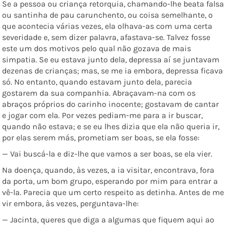
Se a pessoa ou criança retorquia, chamando-lhe beata falsa
ou santinha de pau carunchento, ou coisa semelhante, o
que acontecia várias vezes, ela olhava-as com uma certa
severidade e, sem dizer palavra, afastava-se. Talvez fosse
este um dos motivos pelo qual não gozava de mais
simpatia. Se eu estava junto dela, depressa aí se juntavam
dezenas de crianças; mas, se me ia embora, depressa ficava
só. No entanto, quando estavam junto dela, parecia
gostarem da sua companhia. Abraçavam-na com os
abraços próprios do carinho inocente; gostavam de cantar
e jogar com ela. Por vezes pediam-me para a ir buscar,
quando não estava; e se eu lhes dizia que ela não queria ir,
por elas serem más, prometiam ser boas, se ela fosse:
— Vai buscá-la e diz-lhe que vamos a ser boas, se ela vier.
Na doença, quando, às vezes, a ia visitar, encontrava, fora
da porta, um bom grupo, esperando por mim para entrar a
vê-la. Parecia que um certo respeito as detinha. Antes de me
vir embora, às vezes, perguntava-lhe:
— Jacinta, queres que diga a algumas que fiquem aqui ao