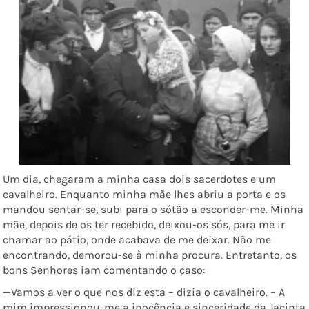
Um dia, chegaram a minha casa dois sacerdotes e um
cavalheiro. Enquanto minha mãe lhes abriu a porta e os
mandou sentar-se, subi para o sótão a esconder-me. Minha
mãe, depois de os ter recebido, deixou-os sós, para me ir
chamar ao pátio, onde acabava de me deixar. Não me
encontrando, demorou-se à minha procura. Entretanto, os
bons Senhores iam comentando o caso:
—Vamos a ver o que nos diz esta – dizia o cavalheiro. – A
mim impressionou-me a inocência e sinceridade da Jacinta