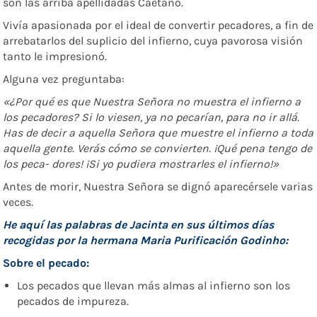
son las arriba apellidadas Caetano.
Vivía apasionada por el ideal de convertir pecadores, a fin de
arrebatarlos del suplicio del infierno, cuya pavorosa visión
tanto le impresionó.
Alguna vez preguntaba:
«¿Por qué es que Nuestra Señora no muestra el infierno a
los
pecadores?
Si
lo
viesen,
ya
no
pecarían,
para
no
ir
allá.
Has de
decir
a
aquella
Señora
que
muestre
el
infierno
a
toda
aquella gente.
Verás
cómo se convierten. ¡Qué pena tengo de
los peca- dores! ¡Si yo pudiera mostrarles el
infierno!»
Antes de morir, Nuestra Señora se dignó aparecérsele varias
veces.
He aquí las palabras de Jacinta en sus últimos días
recogidas por la hermana Maria Purificación Godinho:
Sobre el pecado:
Los pecados que llevan más almas al infierno son los
pecados de impureza.