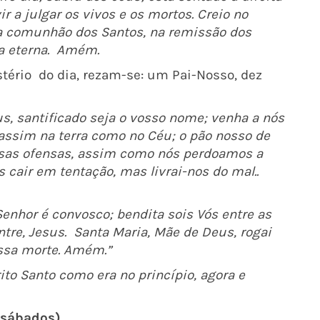
r a julgar os vivos e os mortos. Creio no
 na comunhão dos Santos, na remissão dos
a eterna.
Amém.
stério do dia, rezam-se: um Pai-Nosso, dez
us, santificado seja o vosso nome; venha a nós
, assim na terra como no Céu; o pão nosso de
ossas ofensas, assim como nós perdoamos a
 cair em tentação, mas livrai-nos do mal..
Senhor é convosco; bendita sois Vós entre as
ntre, Jesus. Santa Maria, Mãe de Deus, rogai
ossa morte.
Amém.”
rito Santo como era no
princípio, agora e
 sábados)