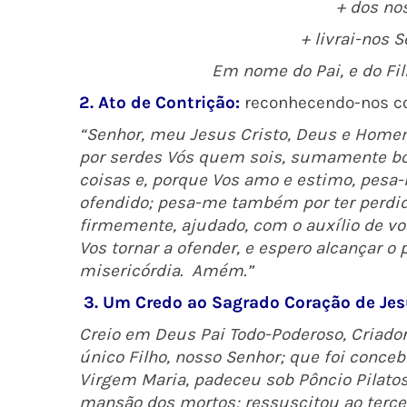
+ dos no
+ livrai-nos 
Em nome do Pai, e do Fil
2. Ato de Contrição:
reconhecendo-nos co
“Senhor, meu Jesus Cristo, Deus e Homem 
por serdes Vós quem sois, sumamente bo
coisas e, porque Vos amo e estimo, pesa-
ofendido; pesa-me também por ter perdid
firmemente, ajudado, com o auxílio de v
Vos tornar a ofender, e espero alcançar o
misericórdia.
Amém.”
3. Um Credo ao Sagrado Coração de Jes
Creio em Deus Pai Todo-Poderoso, Criador 
único Filho, nosso Senhor; que foi conceb
Virgem Maria, padeceu sob Pôncio Pilatos
mansão dos mortos; ressuscitou ao terceir