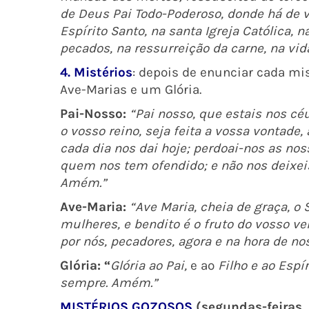
de Deus Pai Todo-Poderoso, donde há de vi
Espírito Santo, na santa Igreja Católica,
pecados, na ressurreição da carne, na vid
4. Mistérios
: depois de enunciar cada mi
Ave-Marias e um Glória.
Pai-Nosso:
“Pai nosso, que estais nos cé
o vosso reino, seja feita a vossa vontade
cada dia nos dai hoje; perdoai-nos as n
quem nos tem ofendido; e não nos deixeis
Amém.”
Ave-Maria:
“Ave Maria, cheia de graça, o 
mulheres, e bendito é o fruto do vosso ve
por nós, pecadores, agora e na hora de n
Glória
: “
Glória ao Pai,
e ao
Filho e ao Espí
sempre. Amém.”
MISTÉRIOS GOZOSOS
(segundas-feiras,