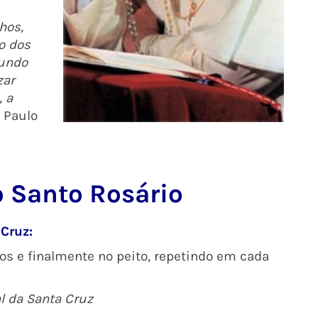
hos,
o dos
mundo
zar
, a
 Paulo
o Santo Rosário
 Cruz:
ios e finalmente no peito, repetindo em cada
al da Santa Cruz