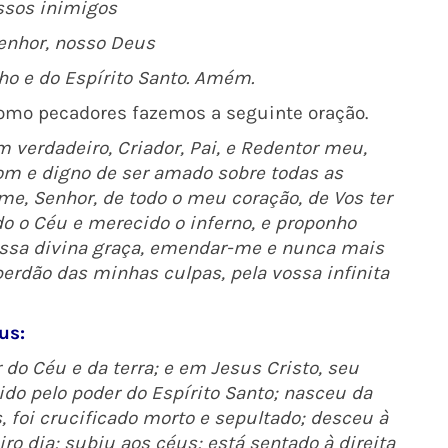
ssos inimigos
Senhor, nosso Deus
ho e do Espírito Santo. Amém.
mo pecadores fazemos a seguinte oração.
verdadeiro, Criador, Pai, e Redentor meu,
m e digno de ser amado sobre todas as
me, Senhor, de todo o meu coração, de Vos ter
o o Céu e merecido o inferno, e proponho
ossa divina graça, emendar-me e nunca mais
 perdão das minhas culpas, pela vossa infinita
us:
do Céu e da terra; e em Jesus Cristo, seu
ido pelo poder do Espírito Santo; nasceu da
, foi crucificado morto e sepultado; desceu à
o dia; subiu aos céus; está sentado à direita