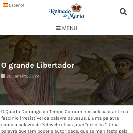
Skip
Español
to
content
MENU
O grande Libertador
28 Janeiro, 2024
O Quarto Domingo do Tempo Comum nos coloca diante do
fascínio irresistível da palavra de Jesus. É uma palavra
como a palavra de Yahweh: eficaz, que “diz e faz”. Uma
palavra que tem poder e autoridade, que se manifesta pela