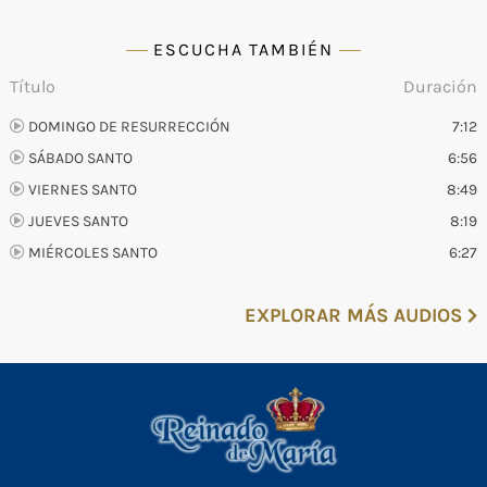
ESCUCHA TAMBIÉN
Título
Duración
DOMINGO DE RESURRECCIÓN
7:12
SÁBADO SANTO
6:56
VIERNES SANTO
8:49
JUEVES SANTO
8:19
MIÉRCOLES SANTO
6:27
EXPLORAR MÁS AUDIOS