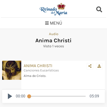
Saltar
al
contenido
MENÚ
Audio
Anima Christi
Visto 1 veces
ANIMA CHRISTI
Canciones Eucarísticas
Alma de Cristo.
00:00
05:09