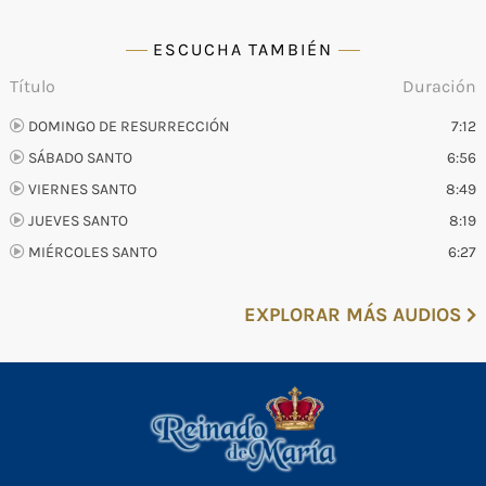
ESCUCHA TAMBIÉN
Título
Duración
DOMINGO DE RESURRECCIÓN
7:12
SÁBADO SANTO
6:56
VIERNES SANTO
8:49
JUEVES SANTO
8:19
MIÉRCOLES SANTO
6:27
EXPLORAR MÁS AUDIOS