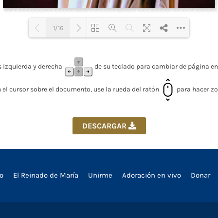
1/16
Loading PDF 46% ...
s izquierda y derecha
de su teclado para cambiar de página en
 el cursor sobre el documento, use la rueda del ratón
para hacer z
DESCARGAR
io
El Reinado de María
Unirme
Adoración en vivo
Donar