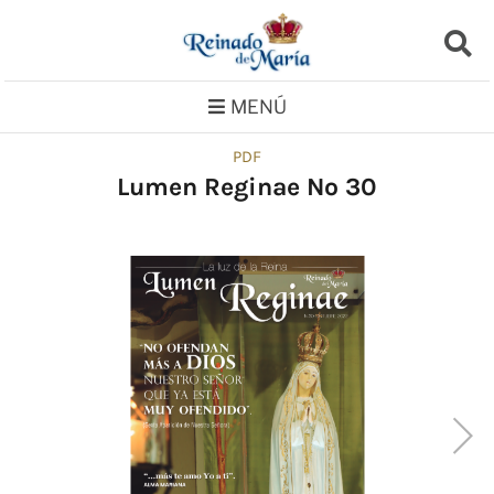
Saltar
al
contenido
MENÚ
PDF
Lumen Reginae No 30