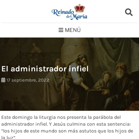
Saltar
al
contenido
MENÚ
El administrador infiel
17 septiembre, 2022
Este domingo la liturgia nos presenta la parábola del
administrador infiel. Y Jesús culmina con esta sentencia:
“los hijos de este mundo son más astutos que los hijos de
la luz”.