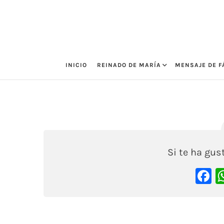
Saltar
al
contenido
INICIO
REINADO DE MARÍA
MENSAJE DE F
DERLIS
18 agosto, 2020
Si te ha gu
F