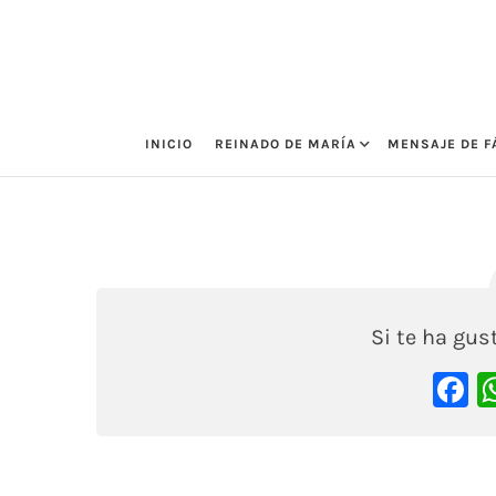
Saltar
al
contenido
INICIO
REINADO DE MARÍA
MENSAJE DE F
DIDASCALIO
19 agosto, 2020
Si te ha gu
F