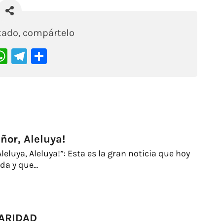
stado, compártelo
acebook
WhatsApp
Telegram
Compartir
ñor, Aleluya!
leluya, Aleluya!”: Esta es la gran noticia que hoy
a y que...
CARIDAD