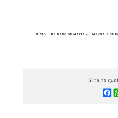
Saltar
al
contenido
INICIO
REINADO DE MARÍA
MENSAJE DE F
Irma Bayona
2 septiembre, 2020
Si te ha gu
F