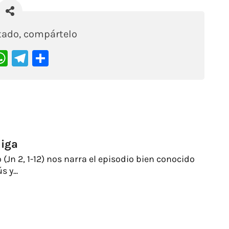
stado, compártelo
acebook
WhatsApp
Telegram
Compartir
diga
(Jn 2, 1-12) nos narra el episodio bien conocido
 y...