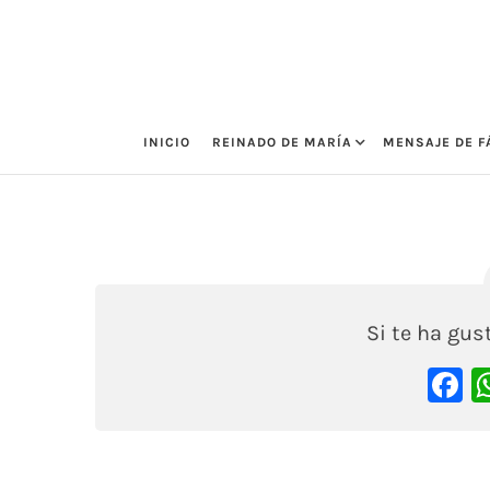
Saltar
al
contenido
INICIO
REINADO DE MARÍA
MENSAJE DE F
LAUTARO
18 agosto, 2020
Si te ha gu
F