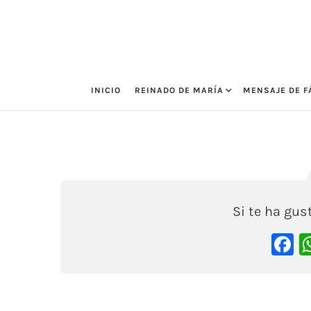
Saltar
al
contenido
INICIO
REINADO DE MARÍA
MENSAJE DE F
Susana
3 septiembre, 2020
Si te ha gu
F