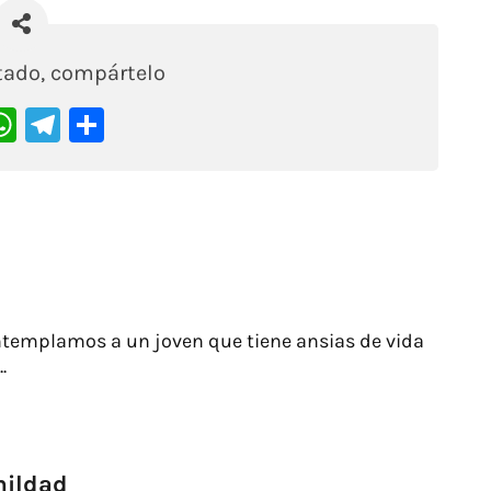
stado, compártelo
acebook
WhatsApp
Telegram
Compartir
ntemplamos a un joven que tiene ansias de vida
.
mildad