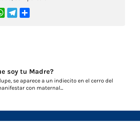
acebook
WhatsApp
Telegram
Compartir
ue soy tu Madre?
pe, se aparece a un indiecito en el cerro del
anifestar con maternal...
io
El Reinado de María
Unirme
Adoración en vivo
Donar