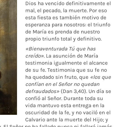
Dios ha vencido definitivamente el
mal, el pecado, la muerte. Por eso
esta fiesta es también motivo de
esperanza para nosotros: el triunfo
de María es prenda de nuestro
propio triunfo total y definitivo.
«Bienaventurada Tú que has
creído».
La asunción de María
testimonia igualmente el alcance
de su fe. Testimonia que su fe no
ha quedado sin fruto, que
«los que
confían en el Señor no quedan
defraudados»
(Dan 3,40). Un día se
confió al Señor. Durante toda su
vida mantuvo esta entrega en la
oscuridad de la fe, y no vaciló en el
Calvario ante la muerte del Hijo; y
 El Señor no ha fallado nunca ni fallará jamás.