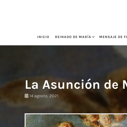
Saltar
al
contenido
INICIO
REINADO DE MARÍA
MENSAJE DE F
La Asunción de 
14 agosto, 2021