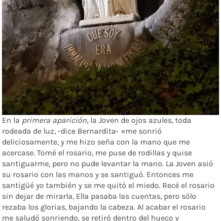
En la
primera aparición
, la Joven de ojos azules, toda
rodeada de luz, -dice Bernardita- «me sonrió
deliciosamente, y me hizo seña con la mano que me
acercase. Tomé el rosario, me puse de rodillas y quise
santiguarme, pero no pude levantar la mano. La Joven asió
su rosario con las manos y se santiguó. Entonces me
santigüé yo también y se me quitó el miedo. Recé el rosario
sin dejar de mirarla, Ella pasaba las cuentas, pero sólo
rezaba los glorias, bajando la cabeza. Al acabar el rosario
me saludó sonriendo, se retiró dentro del hueco y