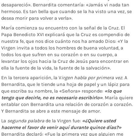
desapareció». Bernardita comentaría: «Jamás vi nada tan
hermoso. Es tan bella que cuando se la ha visto una vez, se
desea morir para volver a verla».
María comienza su encuentro con la señal de la Cruz. El
Papa Benedicto XVI explicará que la Cruz es compendio de
nuestra fe, que nos dice cuánto nos ha amado Dios: «Y la
Virgen invita a todos los hombres de buena voluntad, a
todos los que sufren en su corazón o en su cuerpo, a
levantar los ojos hacia la Cruz de Jesús para encontrar en
ella la fuente de la vida, la fuente de la salvación».
En la tercera aparición, la V
irgen habla por primera vez
. A
Bernardita, que le tiende una hoja de papel y un lápiz para
que escriba su nombre, la «Señora» responde:
«lo que
tengo que decirle, no es necesario escribirlo»
. María quiere
entablar con Bernardita una relación de corazón a corazón.
Y Bernardita se abre a este mensaje de amor.
La
segunda palabra
de la Virgen fue:
«¿Quiere usted
hacerme el favor de venir aquí durante quince días?»
Bernardita declaró: «Fue la primera vez que alguien me