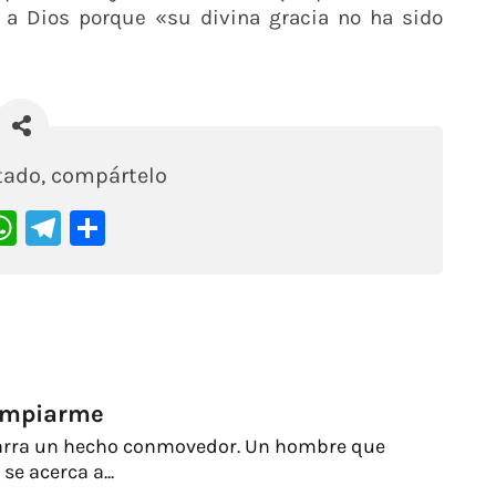
s a Dios porque «su divina gracia no ha sido
stado, compártelo
acebook
WhatsApp
Telegram
Compartir
limpiarme
narra un hecho conmovedor. Un hombre que
se acerca a...