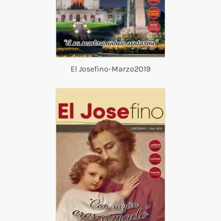
El Josefino-Marzo2019