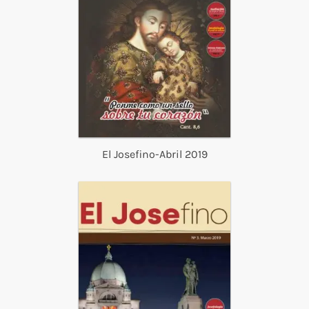
El Josefino-Abril 2019