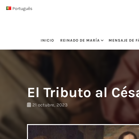
Saltar
Português
al
contenido
INICIO
REINADO DE MARÍA
MENSAJE DE F
El Tributo al Cés
21 octubre, 2023