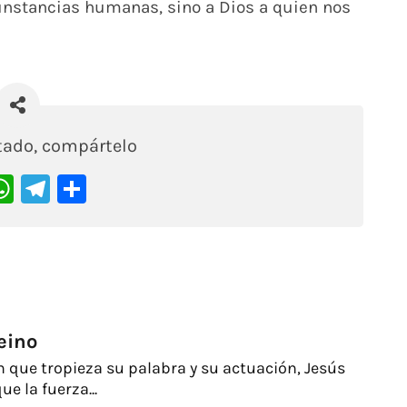
cunstancias humanas, sino a Dios a quien nos
stado, compártelo
acebook
WhatsApp
Telegram
Compartir
eino
n que tropieza su palabra y su actuación, Jesús
ue la fuerza...