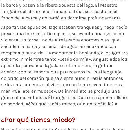
la barca y pasen a la ribera opuesta del lago. El Maestro,
fatigado del abrumador trabajo del día, se recostó en el
fondo de la barca y no tardó en dormirse profundamente.
Al partir, las aguas del lago estaban tranquilas y nada hacía
prever una tormenta. De repente, se levanta una agitación
violenta. Un torbellino de aire levanta enormes olas, que
sacuden la barca y la llenan de agua, amenazando con
romperla o hundirla. Humanamente hablando, el peligro era
extremo. Y mientras tanto «Jesús dormía». Angustiados los
apóstoles, creyendo llegada su última hora, le gritan:
«Señor, ¿no te importa que perezcamos?». Es el lenguaje
dolorido del corazón que se siente hundir. Jesús entonces
se levanta, amenaza al viento, y con tono severo increpa al
mar: «Cállate, enmudece». De inmediato se produjo una
gran calma. Entonces Él dirige a los Doce un reproche, lleno
de bondad: «¿Por qué tenéis miedo, aún no tenéis fe? ».
¿Por qué tienes miedo?
He aquí nuestra historia. Cuando en nuestra vida todo nos