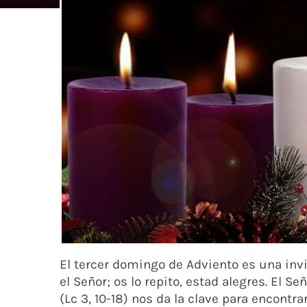
El tercer domingo de Adviento es una invi
el Señor; os lo repito, estad alegres. El Se
(Lc 3, 10-18) nos da la clave para encontr