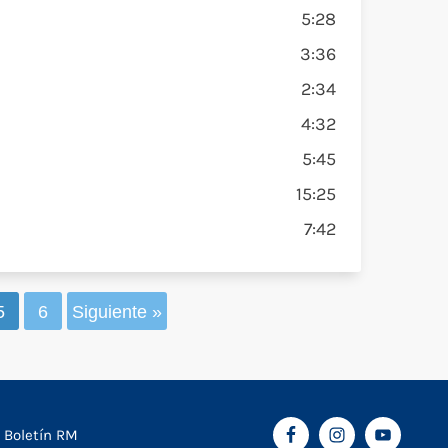
5:28
3:36
2:34
4:32
5:45
15:25
7:42
5
6
Siguiente »
Boletín RM